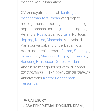
dengan kebutuhan Anda.
CV. Anindyatrans adalah
kantor jasa
penerjemah tersumpah
yang dapat
menerjemahkan berbagai bahasa asing
seperti bahasa Jerman,
Belanda
, Inggris,
Perancis,
Rusia
, Spanyol,
Italia
, Portugis,
Jepang
,
Korea
,
Mandarin
, Malaysia, dll.
Kami punya cabang di berbagai kota
besar Indonesia seperti
Batam
,
Surabaya
,
Bekasi
,
Bali
,
Makassar
,
Bogor
,
Semarang
,
Bandung
,
Balikpapan
,
Depok
,
Medan
.
Anda bisa menghubungi kami di nomor
02122876590; 0218452261; 081287269379
Anindyatrans
Kantor Penerjemah
Tersumpah
.
CATEGORY :
JASA PENERJEMAH DOKUMEN RESMI
,