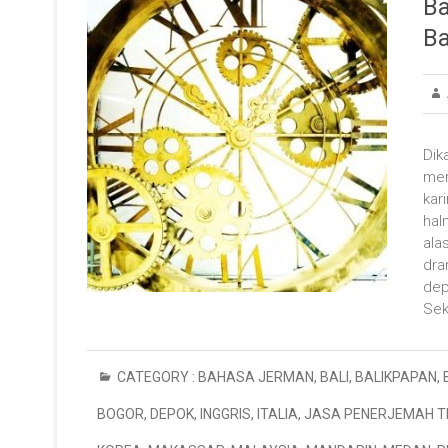
Ba
Ba
Dik
mem
kar
hal
ala
dra
dep
Sek
CATEGORY :
BAHASA JERMAN
,
BALI
,
BALIKPAPAN
,
BOGOR
,
DEPOK
,
INGGRIS
,
ITALIA
,
JASA PENERJEMAH 