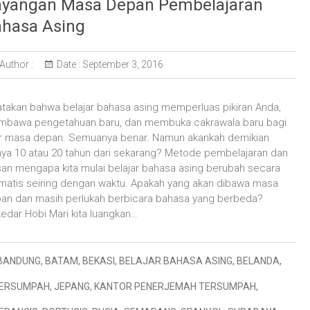
yangan Masa Depan Pembelajaran
hasa Asing
Author :
Date :
September 3, 2016
atakan bahwa belajar bahasa asing memperluas pikiran Anda,
bawa pengetahuan baru, dan membuka cakrawala baru bagi
ir masa depan. Semuanya benar. Namun akankah demikian
nya 10 atau 20 tahun dari sekarang? Metode pembelajaran dan
san mengapa kita mulai belajar bahasa asing berubah secara
matis seiring dengan waktu. Apakah yang akan dibawa masa
an dan masih perlukah berbicara bahasa yang berbeda?
edar Hobi Mari kita luangkan…
BANDUNG
,
BATAM
,
BEKASI
,
BELAJAR BAHASA ASING
,
BELANDA
,
TERSUMPAH
,
JEPANG
,
KANTOR PENERJEMAH TERSUMPAH
,