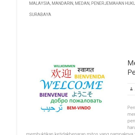
MALAYSIA
,
MANDARIN
,
MEDAN
,
PENERJEMAHAN HUK
SURABAYA
Me
P
Pen
men
pen
har
membuktikan ketidakbenaran mitos yang nampaknya t