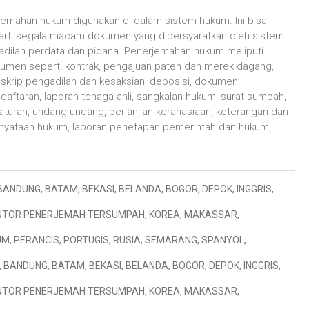
jemahan hukum digunakan di dalam sistem hukum. Ini bisa
arti segala macam dokumen yang dipersyaratkan oleh sistem
adilan perdata dan pidana. Penerjemahan hukum meliputi
umen seperti kontrak, pengajuan paten dan merek dagang,
nskrip pengadilan dan kesaksian, deposisi, dokumen
daftaran, laporan tenaga ahli, sangkalan hukum, surat sumpah,
aturan, undang-undang, perjanjian kerahasiaan, keterangan dan
nyataan hukum, laporan penetapan pemerintah dan hukum,
BANDUNG
,
BATAM
,
BEKASI
,
BELANDA
,
BOGOR
,
DEPOK
,
INGGRIS
,
NTOR PENERJEMAH TERSUMPAH
,
KOREA
,
MAKASSAR
,
UM
,
PERANCIS
,
PORTUGIS
,
RUSIA
,
SEMARANG
,
SPANYOL
,
,
BANDUNG
,
BATAM
,
BEKASI
,
BELANDA
,
BOGOR
,
DEPOK
,
INGGRIS
,
NTOR PENERJEMAH TERSUMPAH
,
KOREA
,
MAKASSAR
,