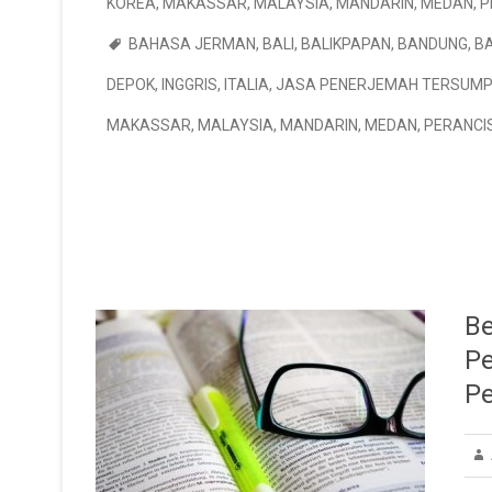
KOREA
,
MAKASSAR
,
MALAYSIA
,
MANDARIN
,
MEDAN
,
P
BAHASA JERMAN
,
BALI
,
BALIKPAPAN
,
BANDUNG
,
B
DEPOK
,
INGGRIS
,
ITALIA
,
JASA PENERJEMAH TERSUM
MAKASSAR
,
MALAYSIA
,
MANDARIN
,
MEDAN
,
PERANCI
Be
P
P