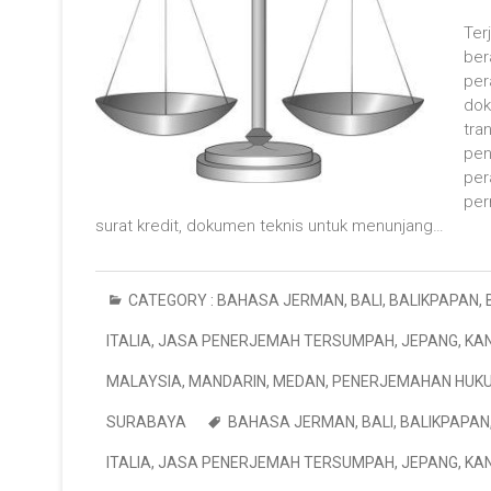
Ter
ber
per
dok
tra
pen
per
per
surat kredit, dokumen teknis untuk menunjang…
CATEGORY :
BAHASA JERMAN
,
BALI
,
BALIKPAPAN
,
ITALIA
,
JASA PENERJEMAH TERSUMPAH
,
JEPANG
,
KA
MALAYSIA
,
MANDARIN
,
MEDAN
,
PENERJEMAHAN HUK
SURABAYA
BAHASA JERMAN
,
BALI
,
BALIKPAPAN
ITALIA
,
JASA PENERJEMAH TERSUMPAH
,
JEPANG
,
KA