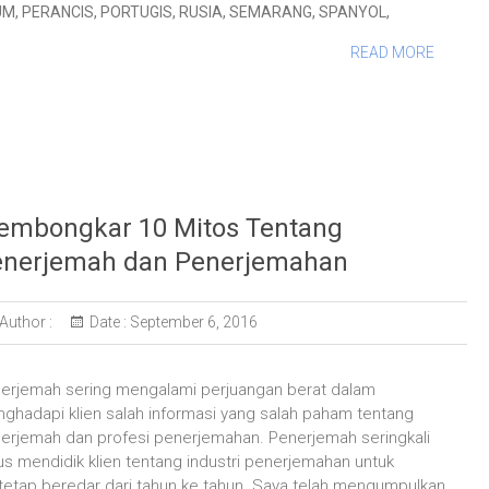
UM
,
PERANCIS
,
PORTUGIS
,
RUSIA
,
SEMARANG
,
SPANYOL
,
READ MORE
mbongkar 10 Mitos Tentang
enerjemah dan Penerjemahan
Author :
Date :
September 6, 2016
erjemah sering mengalami perjuangan berat dalam
ghadapi klien salah informasi yang salah paham tentang
erjemah dan profesi penerjemahan. Penerjemah seringkali
us mendidik klien tentang industri penerjemahan untuk
etap beredar dari tahun ke tahun. Saya telah mengumpulkan