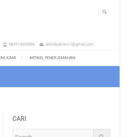
081310304594
anindyatrans1@gmail.com
AK KAMI
ARTIKEL PENERJEMAHAN
CARI