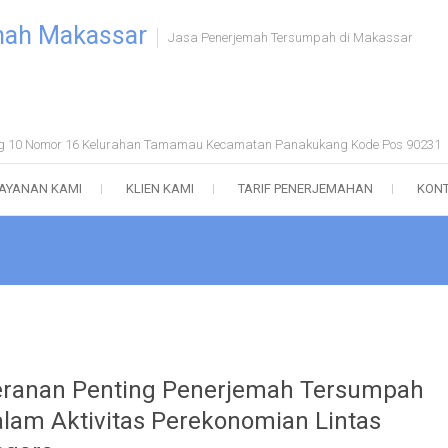
mah Makassar
Jasa Penerjemah Tersumpah di Makassar
ong 10 Nomor 16 Kelurahan Tamamau Kecamatan Panakukang Kode Pos 90231
AYANAN KAMI
KLIEN KAMI
TARIF PENERJEMAHAN
KONT
ranan Penting Penerjemah Tersumpah
lam Aktivitas Perekonomian Lintas