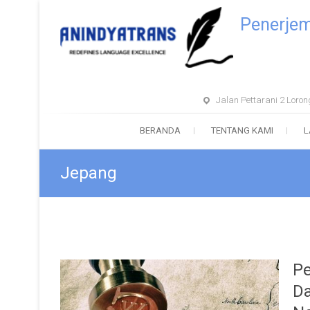
Penerje
Jalan Pettarani 2 Lor
BERANDA
TENTANG KAMI
L
Jepang
Pe
Da