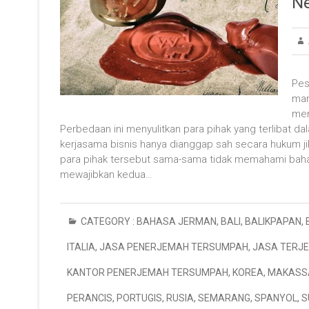
N
Pes
mar
men
Perbedaan ini menyulitkan para pihak yang terlibat 
kerjasama bisnis hanya dianggap sah secara hukum jik
para pihak tersebut sama-sama tidak memahami bahasa
mewajibkan kedua…
CATEGORY :
BAHASA JERMAN
,
BALI
,
BALIKPAPAN
,
ITALIA
,
JASA PENERJEMAH TERSUMPAH
,
JASA TERJ
KANTOR PENERJEMAH TERSUMPAH
,
KOREA
,
MAKASS
PERANCIS
,
PORTUGIS
,
RUSIA
,
SEMARANG
,
SPANYOL
,
S