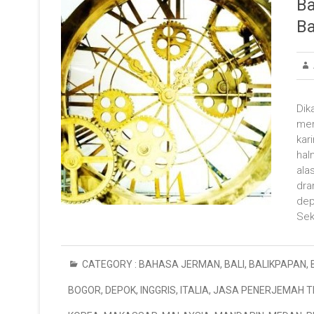
Ba
Ba
Dik
mem
kar
hal
ala
dra
dep
Sek
CATEGORY :
BAHASA JERMAN
,
BALI
,
BALIKPAPAN
,
BOGOR
,
DEPOK
,
INGGRIS
,
ITALIA
,
JASA PENERJEMAH 