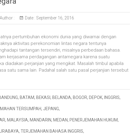
egara
Author :
Date :
September 16, 2016
atnya pertumbuhan ekonomi dunia yang diwarnai dengan
aknya aktivitas perekonomian lintas negara tentunya
ghadapi tantangan tersendiri, misalnya perbedaan bahasa.
dalam kerjasama perdagangan antarnegara karena suatu
a diadakan perjanjian yang mengikat. Masalah timbul apabila
 satu sama lain. Padahal salah satu pasal perjanjian tersebut
BANDUNG
,
BATAM
,
BEKASI
,
BELANDA
,
BOGOR
,
DEPOK
,
INGGRIS
,
EMAHAN TERSUMPAH
,
JEPANG
,
AR
,
MALAYSIA
,
MANDARIN
,
MEDAN
,
PENERJEMAHAN HUKUM
,
URABAYA
,
TERJEMAHAN BAHASA INGGRIS
,