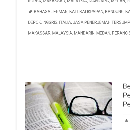
KOREA
,
MAKASSAR
,
MALAYSIA
,
MANDARIN
,
MEDAN
,
P
BAHASA JERMAN
,
BALI
,
BALIKPAPAN
,
BANDUNG
,
B
DEPOK
,
INGGRIS
,
ITALIA
,
JASA PENERJEMAH TERSUM
MAKASSAR
,
MALAYSIA
,
MANDARIN
,
MEDAN
,
PERANCI
Be
P
P