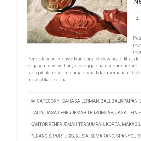
N
Pes
mar
men
Perbedaan ini menyulitkan para pihak yang terlibat 
kerjasama bisnis hanya dianggap sah secara hukum jik
para pihak tersebut sama-sama tidak memahami bahasa
mewajibkan kedua…
CATEGORY :
BAHASA JERMAN
,
BALI
,
BALIKPAPAN
,
ITALIA
,
JASA PENERJEMAH TERSUMPAH
,
JASA TERJ
KANTOR PENERJEMAH TERSUMPAH
,
KOREA
,
MAKASS
PERANCIS
,
PORTUGIS
,
RUSIA
,
SEMARANG
,
SPANYOL
,
S