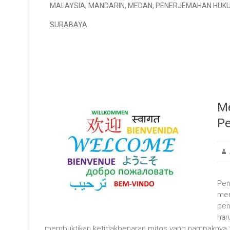
MALAYSIA
,
MANDARIN
,
MEDAN
,
PENERJEMAHAN HUK
SURABAYA
Me
P
Pen
men
pen
har
membuktikan ketidakbenaran mitos yang nampaknya t