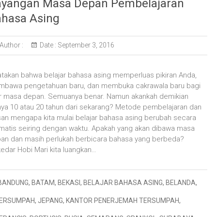
yangan Masa Depan Pembelajaran
hasa Asing
Author :
Date :
September 3, 2016
atakan bahwa belajar bahasa asing memperluas pikiran Anda,
bawa pengetahuan baru, dan membuka cakrawala baru bagi
ir masa depan. Semuanya benar. Namun akankah demikian
nya 10 atau 20 tahun dari sekarang? Metode pembelajaran dan
san mengapa kita mulai belajar bahasa asing berubah secara
matis seiring dengan waktu. Apakah yang akan dibawa masa
an dan masih perlukah berbicara bahasa yang berbeda?
edar Hobi Mari kita luangkan…
BANDUNG
,
BATAM
,
BEKASI
,
BELAJAR BAHASA ASING
,
BELANDA
,
TERSUMPAH
,
JEPANG
,
KANTOR PENERJEMAH TERSUMPAH
,