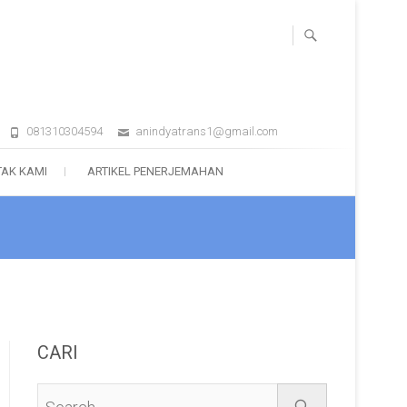
081310304594
anindyatrans1@gmail.com
AK KAMI
ARTIKEL PENERJEMAHAN
CARI