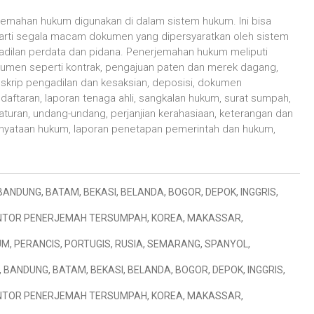
jemahan hukum digunakan di dalam sistem hukum. Ini bisa
arti segala macam dokumen yang dipersyaratkan oleh sistem
adilan perdata dan pidana. Penerjemahan hukum meliputi
umen seperti kontrak, pengajuan paten dan merek dagang,
nskrip pengadilan dan kesaksian, deposisi, dokumen
daftaran, laporan tenaga ahli, sangkalan hukum, surat sumpah,
aturan, undang-undang, perjanjian kerahasiaan, keterangan dan
nyataan hukum, laporan penetapan pemerintah dan hukum,
BANDUNG
,
BATAM
,
BEKASI
,
BELANDA
,
BOGOR
,
DEPOK
,
INGGRIS
,
NTOR PENERJEMAH TERSUMPAH
,
KOREA
,
MAKASSAR
,
UM
,
PERANCIS
,
PORTUGIS
,
RUSIA
,
SEMARANG
,
SPANYOL
,
,
BANDUNG
,
BATAM
,
BEKASI
,
BELANDA
,
BOGOR
,
DEPOK
,
INGGRIS
,
NTOR PENERJEMAH TERSUMPAH
,
KOREA
,
MAKASSAR
,