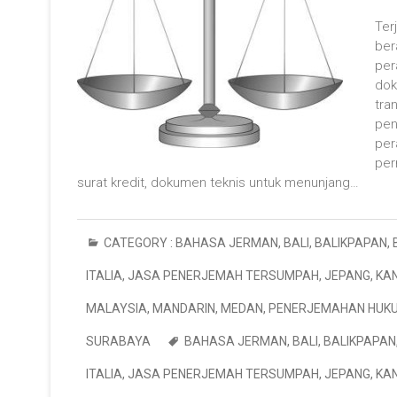
Ter
ber
per
dok
tra
pen
per
per
surat kredit, dokumen teknis untuk menunjang…
CATEGORY :
BAHASA JERMAN
,
BALI
,
BALIKPAPAN
,
ITALIA
,
JASA PENERJEMAH TERSUMPAH
,
JEPANG
,
KA
MALAYSIA
,
MANDARIN
,
MEDAN
,
PENERJEMAHAN HUK
SURABAYA
BAHASA JERMAN
,
BALI
,
BALIKPAPAN
ITALIA
,
JASA PENERJEMAH TERSUMPAH
,
JEPANG
,
KA