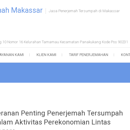
mah Makassar
Jasa Penerjemah Tersumpah di Makassar
ong 10 Nomor 16 Kelurahan Tamamau Kecamatan Panakukang Kode Pos 90231
AYANAN KAMI
KLIEN KAMI
TARIF PENERJEMAHAN
KONT
ranan Penting Penerjemah Tersumpah
lam Aktivitas Perekonomian Lintas