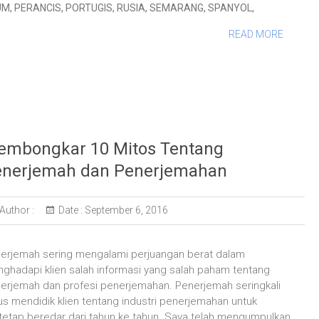
UM
,
PERANCIS
,
PORTUGIS
,
RUSIA
,
SEMARANG
,
SPANYOL
,
READ MORE
mbongkar 10 Mitos Tentang
enerjemah dan Penerjemahan
Author :
Date :
September 6, 2016
erjemah sering mengalami perjuangan berat dalam
ghadapi klien salah informasi yang salah paham tentang
erjemah dan profesi penerjemahan. Penerjemah seringkali
us mendidik klien tentang industri penerjemahan untuk
etap beredar dari tahun ke tahun. Saya telah mengumpulkan