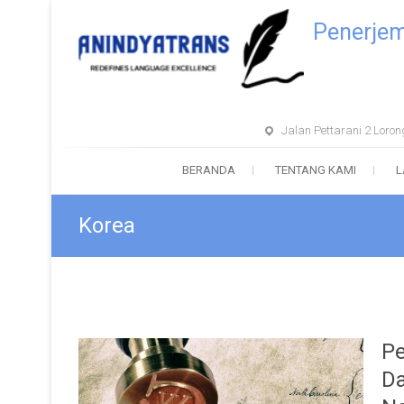
Penerje
Jalan Pettarani 2 Lor
BERANDA
TENTANG KAMI
L
Korea
Pe
Da