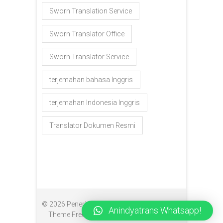
Sworn Translation Service
Sworn Translator Office
Sworn Translator Service
terjemahan bahasa Inggris
terjemahan Indonesia Inggris
Translator Dokumen Resmi
© 2026
Penerjemah Makassar
| Designed by:
Anindyatrans Whatsapp!
Theme Freesia
| Powered by:
WordPress