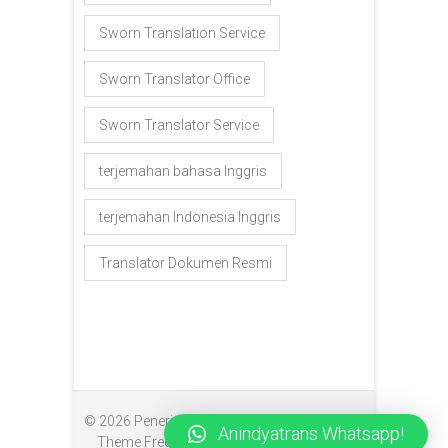
Sworn Translation Service
Sworn Translator Office
Sworn Translator Service
terjemahan bahasa Inggris
terjemahan Indonesia Inggris
Translator Dokumen Resmi
© 2026
Penerjemah Makassar
| Designed by:
Anindyatrans Whatsapp!
Theme Freesia
| Powered by:
WordPress