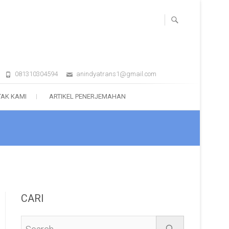
081310304594
anindyatrans1@gmail.com
AK KAMI
ARTIKEL PENERJEMAHAN
CARI