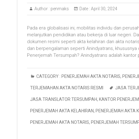
Author :
penmaks
Date :
April 30, 2024
Pada era globalisasi ini, mobilitas individu dan peru
melanjutkan pendidikan atau bekerja di luar negeri. D
dokumen resmi seperti akta kelahiran dan akta notaris
dan berpengalaman seperti Anindyatrans, khususnya
Penerjemah Tersumpah? Anindyatrans adalah kantor
CATEGORY :
PENERJEMAH AKTA NOTARIS
,
PENERJ
TERJEMAHAN AKTA NOTARIS RESMI
JASA TER
JASA TRANSLATOR TERSUMPAH
,
KANTOR PENERJE
PENERJEMAH AKTA KELAHIRAN
,
PENERJEMAH AKTA K
PENERJEMAH AKTA NOTARIS
,
PENERJEMAH TERSUM