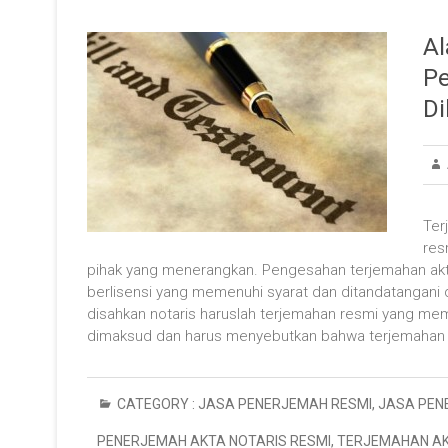
A
Pe
Di
Ter
res
pihak yang menerangkan. Pengesahan terjemahan akta 
berlisensi yang memenuhi syarat dan ditandatangani d
disahkan notaris haruslah terjemahan resmi yang mem
dimaksud dan harus menyebutkan bahwa terjemahan 
CATEGORY :
JASA PENERJEMAH RESMI
,
JASA PEN
PENERJEMAH AKTA NOTARIS RESMI
,
TERJEMAHAN AK