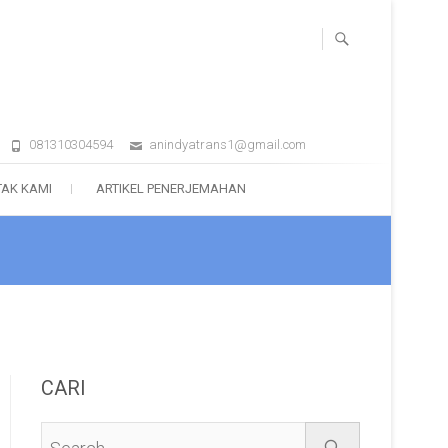
081310304594
anindyatrans1@gmail.com
AK KAMI
ARTIKEL PENERJEMAHAN
CARI