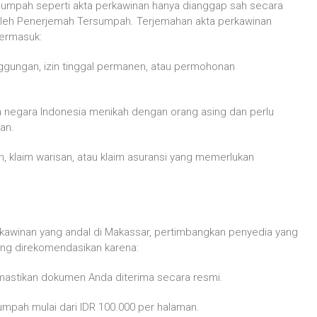
umpah seperti akta perkawinan hanya dianggap sah secara
p oleh Penerjemah Tersumpah. Terjemahan akta perkawinan
termasuk:
anggungan, izin tinggal permanen, atau permohonan
ga negara Indonesia menikah dengan orang asing dan perlu
an.
n, klaim warisan, atau klaim asuransi yang memerlukan
awinan yang andal di Makassar, pertimbangkan penyedia yang
ang direkomendasikan karena:
stikan dokumen Anda diterima secara resmi.
umpah mulai dari IDR 100.000 per halaman.