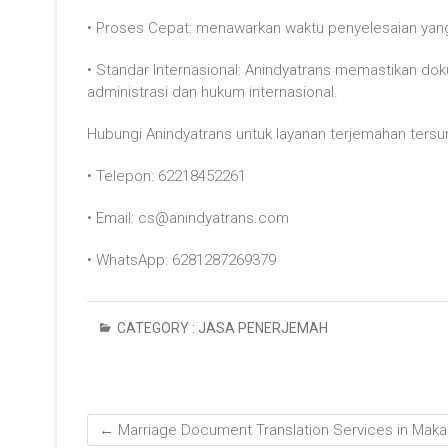
• Proses Cepat: menawarkan waktu penyelesaian yang
• Standar Internasional: Anindyatrans memastikan d
administrasi dan hukum internasional.
Hubungi Anindyatrans untuk layanan terjemahan ters
• Telepon: 62218452261
• Email: cs@anindyatrans.com
• WhatsApp: 6281287269379
CATEGORY :
JASA PENERJEMAH
←
Marriage Document Translation Services in Maka