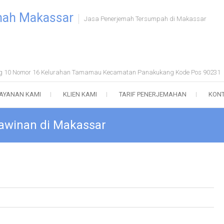
mah Makassar
Jasa Penerjemah Tersumpah di Makassar
ong 10 Nomor 16 Kelurahan Tamamau Kecamatan Panakukang Kode Pos 90231
AYANAN KAMI
KLIEN KAMI
TARIF PENERJEMAHAN
KONT
awinan di Makassar