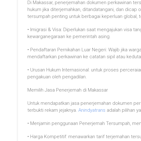
Di Makassar, penerjemahan dokumen perkawinan ters
hukum jika diterjemahkan, ditandatangani, dan dica
tersumpah penting untuk berbagai keperluan global, 
• Imigrasi & Visa: Diperlukan saat mengajukan visa t
kewarganegaraan ke pemerintah asing.
• Pendaftaran Pernikahan Luar Negeri: Wajib jika war
mendaftarkan perkawinan ke catatan sipil atau keduta
• Urusan Hukum Internasional: untuk proses perceraia
pengakuan oleh pengadilan.
Memilih Jasa Penerjemah di Makassar
Untuk mendapatkan jasa penerjemahan dokumen perk
terbukti rekam jejaknya.
Anindyatrans
adalah pilihan y
• Menjamin penggunaan Penerjemah Tersumpah, mema
• Harga Kompetitif: menawarkan tarif terjemahan ters