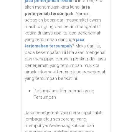
jasa penerjemah resmi
di internet, kita
akan menemukan kata kunci
jasa
penerjemah tersumpah.
Namun,
sebagian besar dari masyarakat awam
masih bingung dan belum mengetahui
ketika di tanya apa itu jasa penerjemah
yang tersumpah dan juga
jasa
terjemahan tersumpah
? Maka dari itu,
pada kesempatan ini kita akan mengenal
dan mengupas peranan penting dari jasa
penerjemah yang tersumpah. Yuk kita
simak informasi tentang jasa penerjemah
yang tersumpah berikut ini.
Definisi Jasa Penerjemah yang
Tersumpah
Jasa penerjemah yang tersumpah ialah
lembaga atau seseorang yang
mempunyai wewenang khusus dari
gubernur atau pejabat negara yang