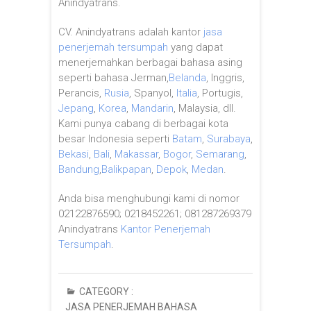
Anindyatrans.
CV. Anindyatrans adalah kantor
jasa
penerjemah tersumpah
yang dapat
menerjemahkan berbagai bahasa asing
seperti bahasa Jerman,
Belanda
, Inggris,
Perancis,
Rusia
, Spanyol,
Italia
, Portugis,
Jepang
,
Korea
,
Mandarin
, Malaysia, dll.
Kami punya cabang di berbagai kota
besar Indonesia seperti
Batam
,
Surabaya
,
Bekasi
,
Bali
,
Makassar
,
Bogor
,
Semarang
,
Bandung
,
Balikpapan
,
Depok
,
Medan
.
Anda bisa menghubungi kami di nomor
02122876590; 0218452261; 081287269379
Anindyatrans
Kantor Penerjemah
Tersumpah
.
CATEGORY :
JASA PENERJEMAH BAHASA