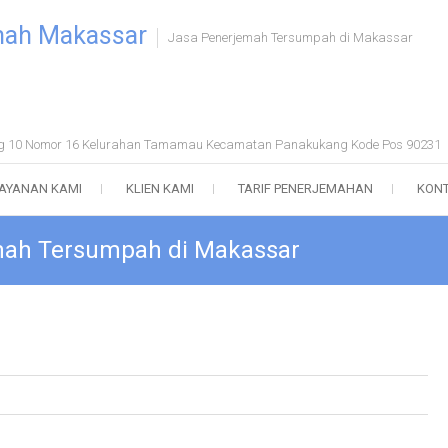
mah Makassar
Jasa Penerjemah Tersumpah di Makassar
ong 10 Nomor 16 Kelurahan Tamamau Kecamatan Panakukang Kode Pos 90231
AYANAN KAMI
KLIEN KAMI
TARIF PENERJEMAHAN
KONT
mah Tersumpah di Makassar