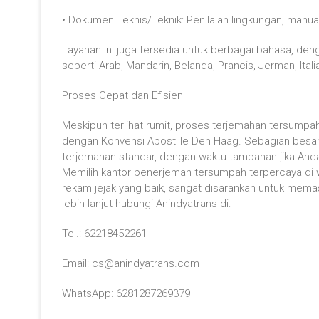
• Dokumen Teknis/Teknik: Penilaian lingkungan, manual
Layanan ini juga tersedia untuk berbagai bahasa, den
seperti Arab, Mandarin, Belanda, Prancis, Jerman, Ital
Proses Cepat dan Efisien
Meskipun terlihat rumit, proses terjemahan tersumpah
dengan Konvensi Apostille Den Haag. Sebagian besar
terjemahan standar, dengan waktu tambahan jika Anda
Memilih kantor penerjemah tersumpah terpercaya di 
rekam jejak yang baik, sangat disarankan untuk mema
lebih lanjut hubungi Anindyatrans di:
Tel.: 62218452261
Email: cs@anindyatrans.com
WhatsApp: 6281287269379