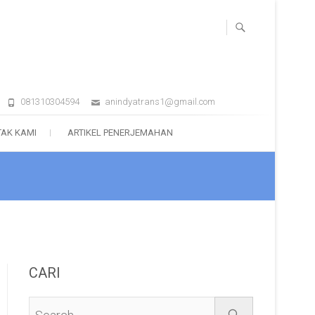
081310304594
anindyatrans1@gmail.com
AK KAMI
ARTIKEL PENERJEMAHAN
CARI