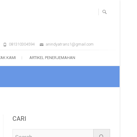
081310304594
anindyatrans1@gmail.com
AK KAMI
ARTIKEL PENERJEMAHAN
CARI