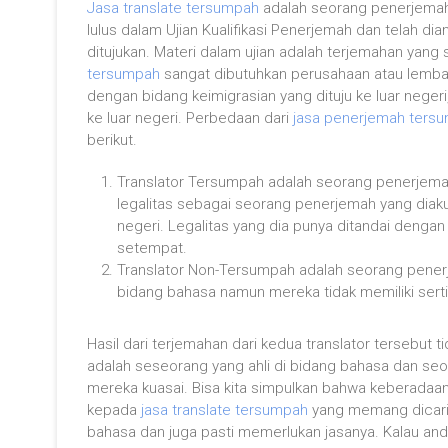
Jasa translate tersumpah
adalah seorang penerjemah y
lulus dalam Ujian Kualifikasi Penerjemah dan telah d
ditujukan. Materi dalam ujian adalah terjemahan ya
tersumpah
sangat dibutuhkan perusahaan atau lemb
dengan bidang keimigrasian yang dituju ke luar negeri
ke luar negeri. Perbedaan dari
jasa penerjemah ters
berikut.
Translator Tersumpah adalah seorang penerjemah
legalitas sebagai seorang penerjemah yang diaku
negeri. Legalitas yang dia punya ditandai dengan s
setempat.
Translator Non-Tersumpah adalah seorang pener
bidang bahasa namun mereka tidak memiliki serti
Hasil dari terjemahan dari kedua translator tersebut
adalah seseorang yang ahli di bidang bahasa dan se
mereka kuasai. Bisa kita simpulkan bahwa keberadaan 
kepada
jasa translate tersumpah
yang memang dicari 
bahasa dan juga pasti memerlukan jasanya. Kalau anda