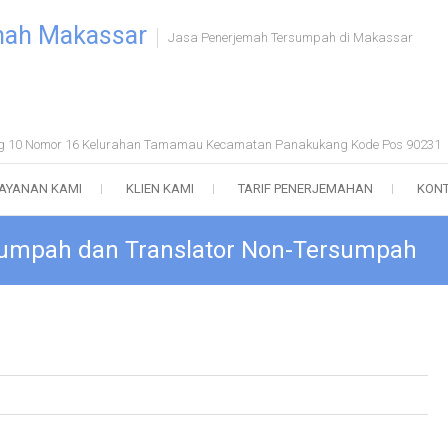
mah Makassar
Jasa Penerjemah Tersumpah di Makassar
ong 10 Nomor 16 Kelurahan Tamamau Kecamatan Panakukang Kode Pos 90231
AYANAN KAMI
KLIEN KAMI
TARIF PENERJEMAHAN
KONT
sumpah dan Translator Non-Tersumpah