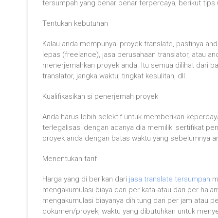
tersumpah yang benar benar terpercaya, berikut tips 
Tentukan kebutuhan
Kalau anda mempunyai proyek translate, pastinya an
lepas (freelance), jasa perusahaan translator, atau 
menerjemahkan proyek anda. Itu semua dilihat dari b
translator, jangka waktu, tingkat kesulitan, dll.
Kualifikasikan si penerjemah proyek
Anda harus lebih selektif untuk memberikan kepercay
terlegalisasi dengan adanya dia memiliki sertifikat 
proyek anda dengan batas waktu yang sebelumnya an
Menentukan tarif
Harga yang di berikan dari
jasa translate tersumpah
me
mengakumulasi biaya dari per kata atau dari per hal
mengakumulasi biayanya dihitung dari per jam atau per
dokumen/proyek, waktu yang dibutuhkan untuk menye