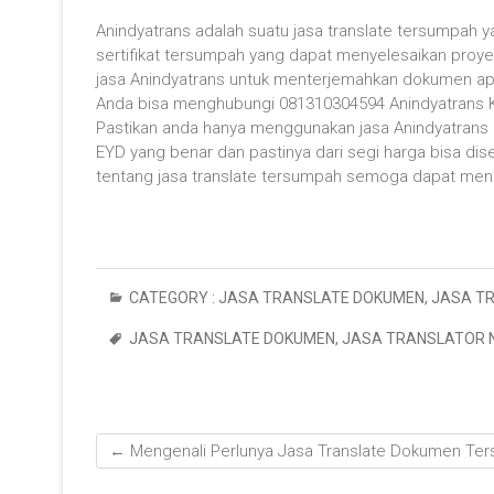
Anindyatrans adalah suatu jasa translate tersumpah y
sertifikat tersumpah yang dapat menyelesaikan proy
jasa Anindyatrans untuk menterjemahkan dokumen apa
Anda bisa menghubungi 081310304594 Anindyatrans K
Pastikan anda hanya menggunakan jasa Anindyatrans ka
EYD yang benar dan pastinya dari segi harga bisa di
tentang jasa translate tersumpah semoga dapat me
CATEGORY :
JASA TRANSLATE DOKUMEN
,
JASA T
JASA TRANSLATE DOKUMEN
,
JASA TRANSLATOR 
←
Mengenali Perlunya Jasa Translate Dokumen Te