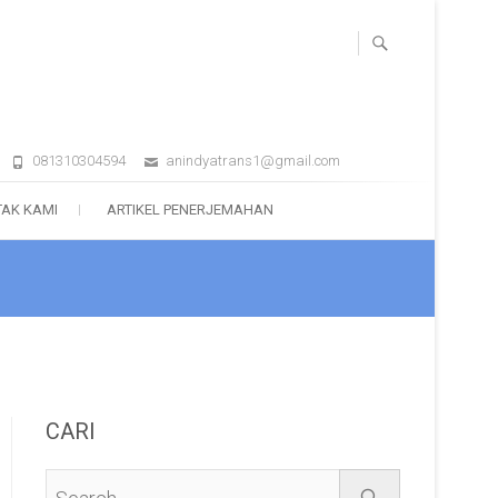
081310304594
anindyatrans1@gmail.com
AK KAMI
ARTIKEL PENERJEMAHAN
CARI