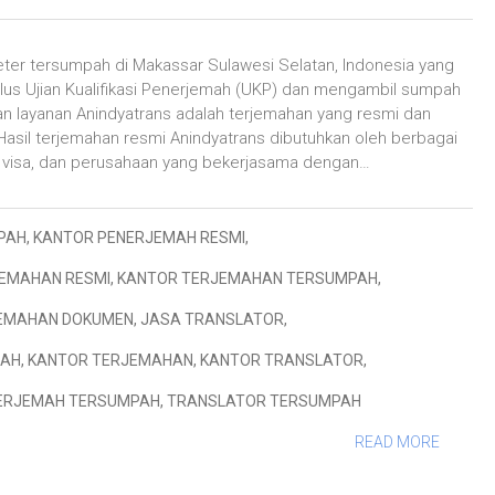
reter tersumpah di Makassar Sulawesi Selatan, Indonesia yang
 lulus Ujian Kualifikasi Penerjemah (UKP) dan mengambil sumpah
n layanan Anindyatrans adalah terjemahan yang resmi dan
Hasil terjemahan resmi Anindyatrans dibutuhkan oleh berbagai
n visa, dan perusahaan yang bekerjasama dengan…
PAH
,
KANTOR PENERJEMAH RESMI
,
EMAHAN RESMI
,
KANTOR TERJEMAHAN TERSUMPAH
,
EMAHAN DOKUMEN
,
JASA TRANSLATOR
,
MAH
,
KANTOR TERJEMAHAN
,
KANTOR TRANSLATOR
,
ERJEMAH TERSUMPAH
,
TRANSLATOR TERSUMPAH
READ MORE