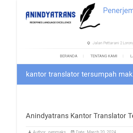
Penerje
Jalan Pettarani 2 Lor
BERANDA
TENTANG KAMI
L
kantor translator tersumpah mak
Anindyatrans Kantor Translator
Author :
penmaks
Date :
March 20, 2024