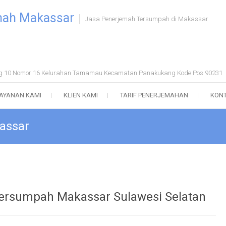
mah Makassar
Jasa Penerjemah Tersumpah di Makassar
ong 10 Nomor 16 Kelurahan Tamamau Kecamatan Panakukang Kode Pos 90231
AYANAN KAMI
KLIEN KAMI
TARIF PENERJEMAHAN
KONT
assar
 Tersumpah Makassar Sulawesi Selatan