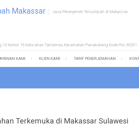
mah Makassar
Jasa Penerjemah Tersumpah di Makassar
ong 10 Nomor 16 Kelurahan Tamamau Kecamatan Panakukang Kode Pos 90231
AYANAN KAMI
KLIEN KAMI
TARIF PENERJEMAHAN
KONT
ahan Terkemuka di Makassar Sulawesi