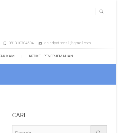
081310304594
anindyatrans1@gmail.com
AK KAMI
ARTIKEL PENERJEMAHAN
CARI