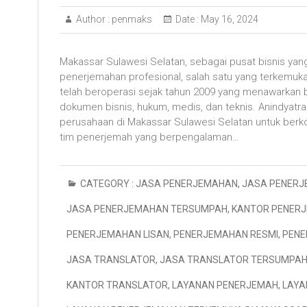
Author :
penmaks
Date :
May 16, 2024
Makassar Sulawesi Selatan, sebagai pusat bisnis y
penerjemahan profesional, salah satu yang terkemu
telah beroperasi sejak tahun 2009 yang menawarkan
dokumen bisnis, hukum, medis, dan teknis. Anindyatr
perusahaan di Makassar Sulawesi Selatan untuk berko
tim penerjemah yang berpengalaman…
CATEGORY :
JASA PENERJEMAHAN
,
JASA PENERJ
JASA PENERJEMAHAN TERSUMPAH
,
KANTOR PENERJ
PENERJEMAHAN LISAN
,
PENERJEMAHAN RESMI
,
PENE
JASA TRANSLATOR
,
JASA TRANSLATOR TERSUMPA
KANTOR TRANSLATOR
,
LAYANAN PENERJEMAH
,
LAYA