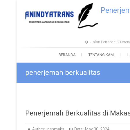
Penerje
Jalan Pettarani 2 Lor
BERANDA
TENTANG KAMI
L
penerjemah berkualitas
Penerjemah Berkualitas di Makas
Author :
penmaks
Date :
May 30, 2024