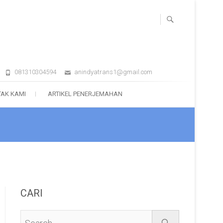
081310304594
anindyatrans1@gmail.com
AK KAMI
ARTIKEL PENERJEMAHAN
CARI