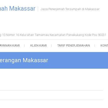
mah Makassar
Jasa Penerjemah Tersumpah di Makassar
ong 10 Nomor 16 Kelurahan Tamamau Kecamatan Panakukang Kode Pos 90231
AYANAN KAMI
KLIEN KAMI
TARIF PENERJEMAHAN
KONT
eterangan Makassar