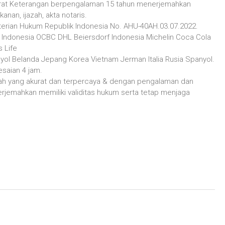
Surat Keterangan berpengalaman 15 tahun menerjemahkan
anan, ijazah, akta notaris.
terian Hukum Republik Indonesia No. AHU-40AH.03.07.2022.
 Indonesia OCBC DHL Beiersdorf Indonesia Michelin Coca Cola
 Life
nyol Belanda Jepang Korea Vietnam Jerman Italia Rusia Spanyol.
saian 4 jam.
pah yang akurat dan terpercaya & dengan pengalaman dan
erjemahkan memiliki validitas hukum serta tetap menjaga