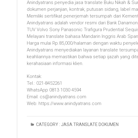
Anindyatrans penyedia jasa translate Buku Nikah & 
dokumen perjanjian, kontrak, putusan sidang, label mak
Memiliki sertifikat penerjemah tersumpah dari Kemen
Anindyatrans adalah vendor resmi dari Bank Danamon
TUV Volvo Sony Panasonic Trafigura Prudential Sequis
Melayani translate bahasa Mandarin Inggris Arab Spa
Harga mulai Rp.85,000/halaman dengan waktu penyele
Anindyatrans menyediakan layanan translate tersum
keahliannya memastikan bahwa setiap ijazah yang dit
kerahasiaan informasi klien.
Kontak:
Tel.: 021-8452261
WhatsApp 0813 1030 4594
Email: cs@anindyatrans.com
Web: https://www.anindyatrans.com
CATEGORY :
JASA TRANSLATE DOKUMEN