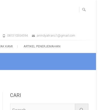
081310304594
anindyatrans1@gmail.com
AK KAMI
ARTIKEL PENERJEMAHAN
CARI