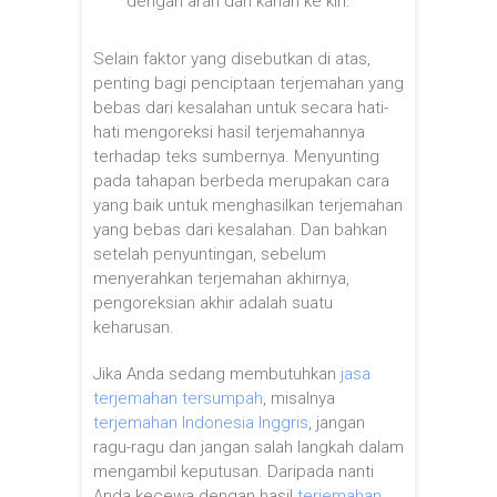
dengan arah dari kanan ke kiri.
Selain faktor yang disebutkan di atas,
penting bagi penciptaan terjemahan yang
bebas dari kesalahan untuk secara hati-
hati mengoreksi hasil terjemahannya
terhadap teks sumbernya. Menyunting
pada tahapan berbeda merupakan cara
yang baik untuk menghasilkan terjemahan
yang bebas dari kesalahan. Dan bahkan
setelah penyuntingan, sebelum
menyerahkan terjemahan akhirnya,
pengoreksian akhir adalah suatu
keharusan.
Jika Anda sedang membutuhkan
jasa
te
rjemahan tersumpah
, misalnya
terjemahan Indonesia Inggris
, jangan
ragu-ragu dan jangan salah langkah dalam
mengambil keputusan. Daripada nanti
Anda kecewa dengan hasil
terjemahan