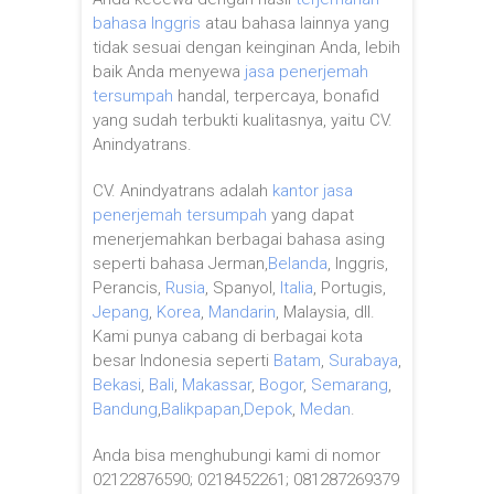
bahasa Inggris
atau bahasa lainnya yang
tidak sesuai dengan keinginan Anda, lebih
baik Anda menyewa
jasa penerjemah
tersumpah
handal, terpercaya, bonafid
yang sudah terbukti kualitasnya, yaitu CV.
Anindyatrans.
CV. Anindyatrans adalah
kantor jasa
penerjemah tersumpah
yang dapat
menerjemahkan berbagai bahasa asing
seperti bahasa Jerman,
Belanda
, Inggris,
Perancis,
Rusia
, Spanyol,
Italia
, Portugis,
Jepang
,
Korea
,
Mandarin
, Malaysia, dll.
Kami punya cabang di berbagai kota
besar Indonesia seperti
Batam
,
Surabaya
,
Bekasi
,
Bali
,
Makassar
,
Bogor
,
Semarang
,
Bandung
,
Balikpapan
,
Depok
,
Medan
.
Anda bisa menghubungi kami di nomor
02122876590; 0218452261; 081287269379