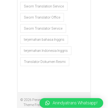
Sworn Translation Service
Sworn Translator Office
Sworn Translator Service
terjemahan bahasa Inggris
terjemahan Indonesia Inggris
Translator Dokumen Resmi
© 2026
Penerjemah Makassar
| Designed by:
Anindyatrans Whatsapp!
Theme Freesia
| Powered by:
WordPress