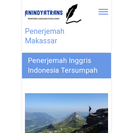
Penerjemah
Makassar
Penerjemah Inggris
Indonesia Tersumpah